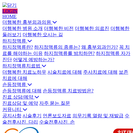
LOGIN
HOME
더행복한 흉부외과의원
더행복한 병원 소개
더행복한 비전
더행복한 의료진
더행복한
둘러보기
더행복한 오시는 길
하지정맥류
하지정맥류란?
하지정맥류의 종류는?
왜 흉부외과인가?
꼭 치
료를 해야하는 이유
하지정맥류를 방치하면?
하지정맥류 자가
진단
어떻게 예방하는가?
하지정맥류치료법
더행복한 치료노하우
시술치료에 대해
주사치료에 대해
보존
치료에 대해
손등정맥류
손등정맥류에 대해
손등정맥류 치료방법은?
진료 상담/예약
진료상담 및 예약
자주 묻는 질문
커뮤니티
공지사항
시술후기
언론보도자료
의무기록 열람 및 재발급
수
술전후사진_다리
수술전후사진_손