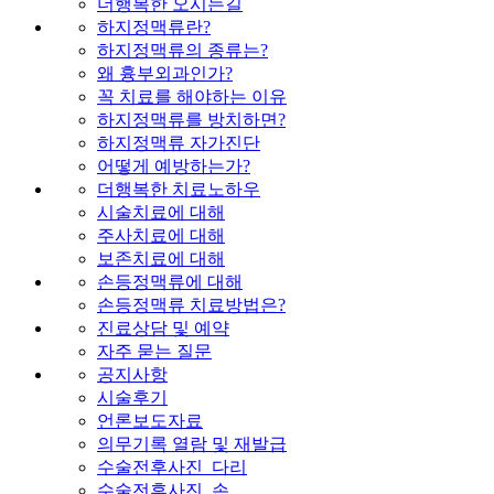
더행복한 오시는길
하지정맥류란?
하지정맥류의 종류는?
왜 흉부외과인가?
꼭 치료를 해야하는 이유
하지정맥류를 방치하면?
하지정맥류 자가진단
어떻게 예방하는가?
더행복한 치료노하우
시술치료에 대해
주사치료에 대해
보존치료에 대해
손등정맥류에 대해
손등정맥류 치료방법은?
진료상담 및 예약
자주 묻는 질문
공지사항
시술후기
언론보도자료
의무기록 열람 및 재발급
수술전후사진_다리
수술전후사진_손