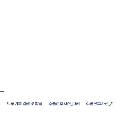
료
의무기록 열람 및 발급
수술전후사진_다리
수술전후사진_손