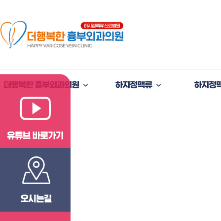
더행복한 흉부외과의원
하지정맥류
하지정