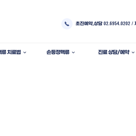
02.6954.0202
/
초진예약,상담
맥류 치료법
손등정맥류
진료 상담/예약